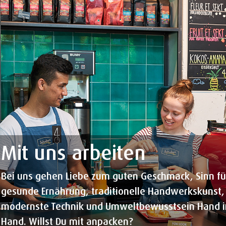
Mit uns arbeiten
Bei uns gehen Liebe zum guten Geschmack, Sinn fü
gesunde Ernährung, traditionelle Handwerkskunst,
modernste Technik und Umweltbewusstsein Hand i
Hand. Willst Du mit anpacken?