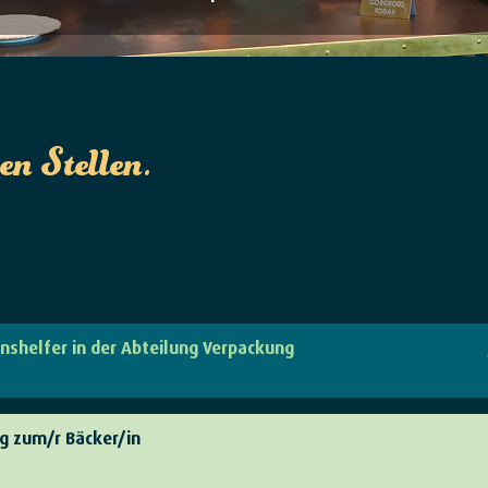
en Stellen.
nshelfer in der Abteilung Verpackung
g zum/r Bäcker/in