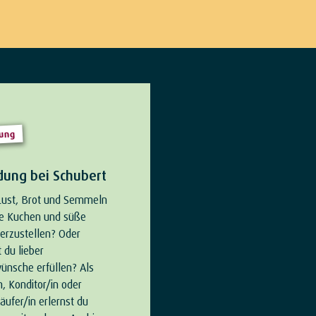
dung
dung bei Schubert
Lust, Brot und Semmeln
ne Kuchen und süße
erzustellen? Oder
 du lieber
nsche erfüllen? Als
, Konditor/in oder
äufer/in erlernst du