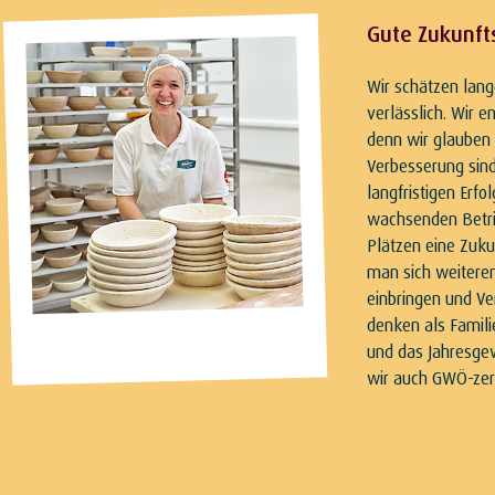
Gute Zukunft
Wir schätzen lang
verlässlich. Wir 
denn wir glauben 
Verbesserung sind
langfristigen Erfo
wachsenden Betri
Plätzen eine Zuku
man sich weiteren
einbringen und V
denken als Famil
und das Jahresgew
wir auch GWÖ-zerti