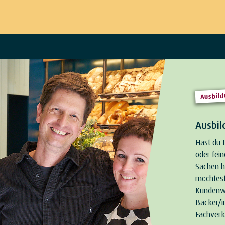
Ausbil
Ausbil
Hast du 
oder fei
Sachen h
möchtest
Kundenwü
Bäcker/in
Fachverk