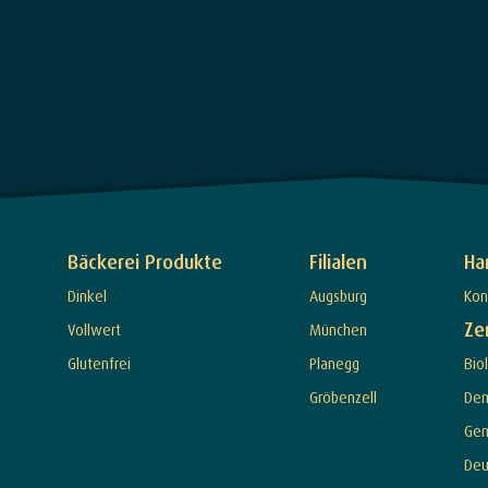
Bäckerei Produkte
Filialen
Ha
Dinkel
Augsburg
Kon
Ze
Vollwert
München
Glutenfrei
Planegg
Bio
Gröbenzell
De
Ge
Deu