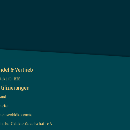
ndel & Vertrieb
takt für B2B
rtifizierungen
land
meter
meinwohlökonomie
tsche Zöliakie Gesellschaft e.V.