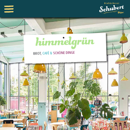
himmelgrün
SCHÖNE DINGE
CAFÉ &
BROT,