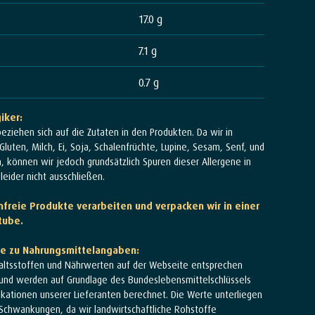
17.0 g
7.1 g
0.7 g
giker:
beziehen sich auf die Zutaten in den Produkten. Da wir in
luten, Milch, Ei, Soja, Schalenfrüchte, Lupine, Sesam, Senf, und
n, können wir jedoch grundsätzlich Spuren dieser Allergene in
eider nicht ausschließen.
tenfreie Produkte verarbeiten und verpacken wir in einer
tube.
se zu Nahrungsmittelangaben:
altsstoffen und Nährwerten auf der Webseite entsprechen
und werden auf Grundlage des Bundeslebensmittelschlüssels
ikationen unserer Lieferanten berechnet. Die Werte unterliegen
 Schwankungen, da wir landwirtschaftliche Rohstoffe