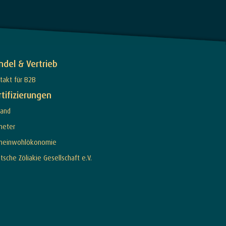
ndel & Vertrieb
takt für B2B
rtifizierungen
land
meter
meinwohlökonomie
tsche Zöliakie Gesellschaft e.V.