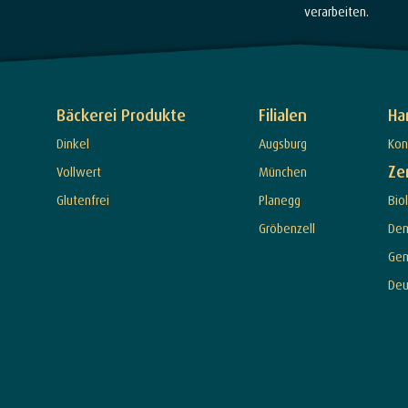
verarbeiten.
Bäckerei Produkte
Filialen
Ha
Dinkel
Augsburg
Kon
Ze
Vollwert
München
Glutenfrei
Planegg
Bio
Gröbenzell
De
Ge
Deu