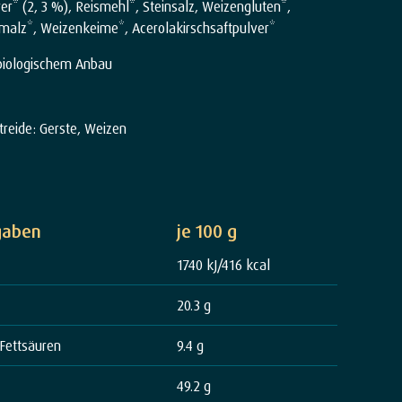
r* (2, 3 %), Reismehl*, Steinsalz, Weizengluten*,
malz*, Weizenkeime*, Acerolakirschsaftpulver*
 biologischem Anbau
treide: Gerste, Weizen
gaben
je 100 g
1740 kJ/416 kcal
20.3 g
 Fettsäuren
9.4 g
49.2 g