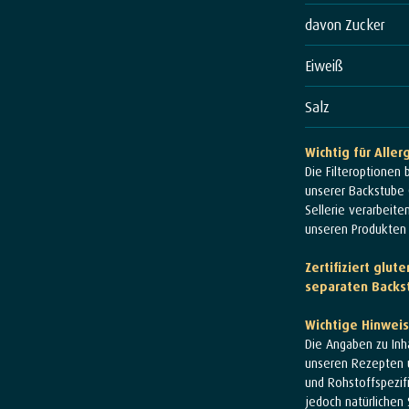
davon Zucker
Eiweiß
Salz
Wichtig für Aller
Die Filteroptionen 
unserer Backstube G
Sellerie verarbeite
unseren Produkten l
Zertifiziert glu
separaten Backs
Wichtige Hinwei
Die Angaben zu Inh
unseren Rezepten 
und Rohstoffspezif
jedoch natürlichen