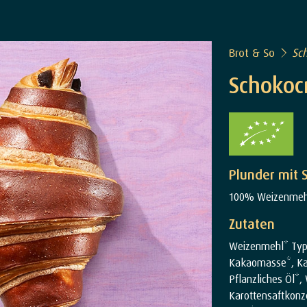
Brot & So
Sc
Schokoc
Plunder mit
100% Weizenmeh
Zutaten
Weizenmehl* Type
Kakaomasse*, Kaka
Pflanzliches Öl*,
Karottensaftkonze