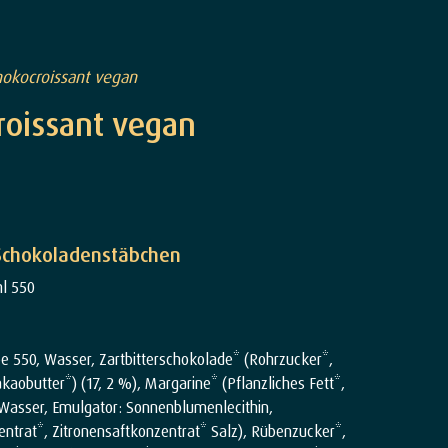
hokocroissant vegan
roissant vegan
 Schokoladenstäbchen
l 550
 550, Wasser, Zartbitterschokolade* (Rohrzucker*,
obutter*) (17, 2 %), Margarine* (Pflanzliches Fett*,
 Wasser, Emulgator: Sonnenblumenlecithin,
ntrat*, Zitronensaftkonzentrat* Salz), Rübenzucker*,