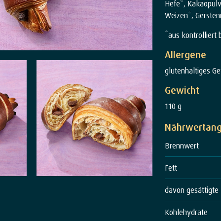
Hefe*, Kakaopulve
Weizen*, Gersten
*aus kontrolliert
Allergene
glutenhaltiges Ge
Gewicht
110 g
Nährwertan
Brennwert
Fett
davon gesättigte
Kohlehydrate