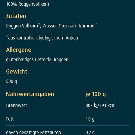
100% Roggenvollkorn
Zutaten
Roggen Vollkorn*, Wasser, Steinsalz, Kümmel*
*aus kontrolliert biologischem Anbau
Allergene
glutenhaltiges Getreide: Roggen
Gewicht
500 g
Nährwertangaben
je 100 g
Brennwert
807 kJ/193 kcal
Fett
1.0 g
davon gesättigte Fettsäuren
0.2 g