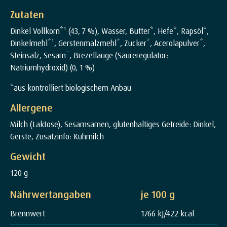
Zutaten
Dinkel Vollkorn*¹ (43, 7 %), Wasser, Butter*, Hefe*, Rapsöl*,
Dinkelmehl*¹, Gerstenmalzmehl*, Zucker*, Acerolapulver*,
Steinsalz, Sesam*, Brezellauge (Säureregulator:
Natriumhydroxid) (0, 1 %)
*aus kontrolliert biologischem Anbau
Allergene
Milch (Laktose), Sesamsamen, glutenhaltiges Getreide: Dinkel,
Gerste, Zusatzinfo: Kuhmilch
Gewicht
120 g
Nährwertangaben
je 100 g
Brennwert
1766 kJ/422 kcal